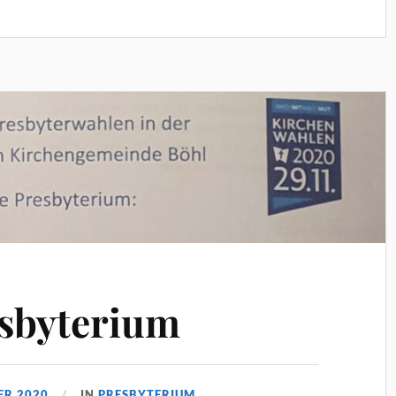
esbyterium
ER 2020
IN
PRESBYTERIUM