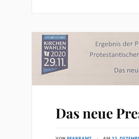
Das neue Pr
VON
PFARRAMT
AM
23. DEZEMB