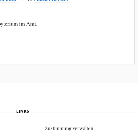
byterium im Amt.
LINKS
Evangelische Kirche der Pfalz
Zustimmung verwalten
Prot. Kirchengemeinde Schifferstadt