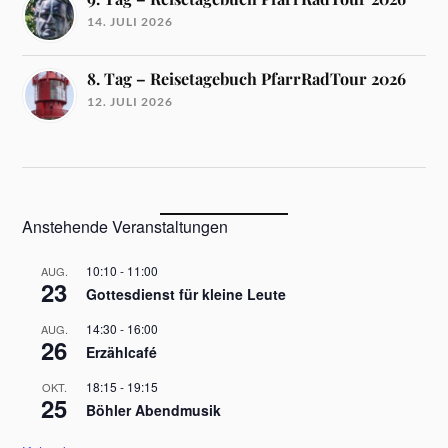
14. JULI 2026
8. Tag – Reisetagebuch PfarrRadTour 2026
12. JULI 2026
Anstehende Veranstaltungen
10:10
-
11:00
AUG.
23
Gottesdienst für kleine Leute
14:30
-
16:00
AUG.
26
Erzählcafé
18:15
-
19:15
OKT.
25
Böhler Abendmusik