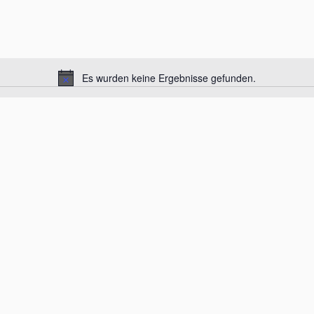
Es wurden keine Ergebnisse gefunden.
H
i
n
w
e
i
s