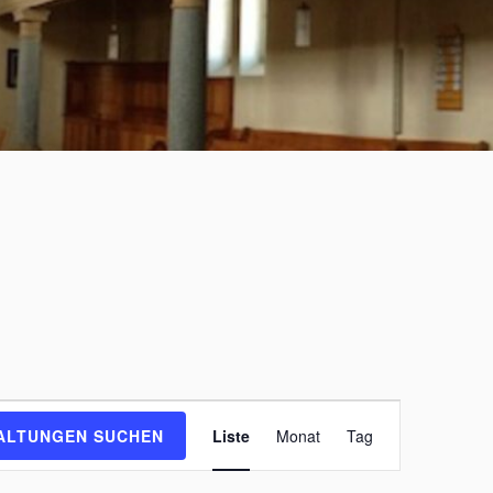
V
ALTUNGEN SUCHEN
Liste
Monat
Tag
e
r