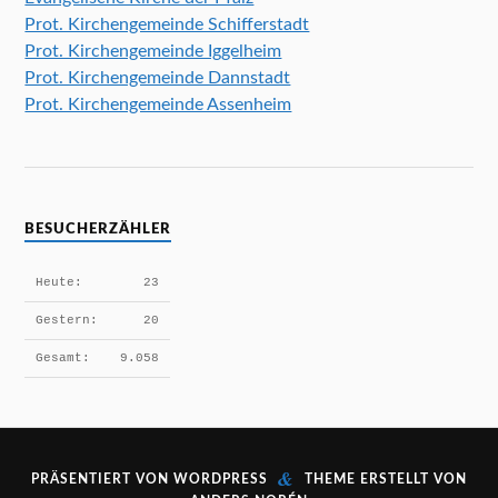
v
Prot. Kirchengemeinde Schifferstadt
i
Prot. Kirchengemeinde Iggelheim
g
Prot. Kirchengemeinde Dannstadt
a
Prot. Kirchengemeinde Assenheim
t
i
o
n
BESUCHERZÄHLER
Heute:
23
Gestern:
20
Gesamt:
9.058
&
PRÄSENTIERT VON
WORDPRESS
THEME ERSTELLT VON