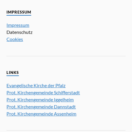
t
h
e
e
IMPRESSUM
n
u
-
Impressum
n
N
Datenschutz
d
a
Cookies
A
v
n
i
g
s
a
i
t
c
LINKS
i
h
o
Evangelische Kirche der Pfalz
t
n
Prot. Kirchengemeinde Schifferstadt
e
Prot. Kirchengemeinde Iggelheim
n
Prot. Kirchengemeinde Dannstadt
,
Prot. Kirchengemeinde Assenheim
N
a