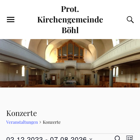
Prot.
Kirchengemeinde
Böhl
Konzerte
Veranstaltungen
Konzerte
V
V
02.12.2023
 - 
07.08.2026
S