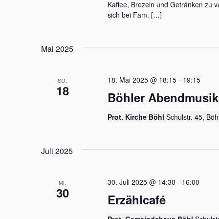
c
Kaffee, Brezeln und Getränken zu ve
n
h
sich bei Fam. […]
V
d
e
A
r
Mai 2025
a
n
n
s
s
t
18. Mai 2025 @ 18:15
-
19:15
SO.
i
a
18
Böhler Abendmusik
l
c
t
u
Prot. Kirche Böhl
Schulstr. 45, Böh
h
n
t
g
e
e
Juli 2025
n
S
n
c
h
,
30. Juli 2025 @ 14:30
-
16:00
MI.
l
30
N
Erzählcafé
ü
s
a
s