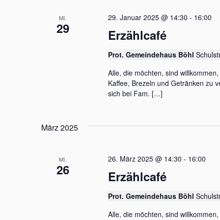
m
a
s
w
29. Januar 2025 @ 14:30
-
16:00
e
MI.
ä
l
29
l
h
Erzählcafé
w
t
l
o
e
Prot. Gemeindehaus Böhl
Schulst
u
r
n
t
.
n
Alle, die möchten, sind willkommen
e
i
Kaffee, Brezeln und Getränken zu ve
g
n
sich bei Fam. […]
g
e
e
n
b
März 2025
e
S
n
.
u
S
26. März 2025 @ 14:30
-
16:00
MI.
c
26
u
Erzählcafé
c
h
h
e
Prot. Gemeindehaus Böhl
Schulst
e
n
u
a
Alle, die möchten, sind willkommen