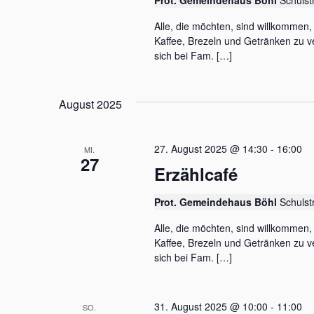
Prot. Gemeindehaus Böhl
Schulst
e
v
l
Alle, die möchten, sind willkommen
i
w
Kaffee, Brezeln und Getränken zu ve
o
sich bei Fam. […]
g
r
t
a
.
t
August 2025
i
o
27. August 2025 @ 14:30
-
16:00
MI.
27
n
Erzählcafé
Prot. Gemeindehaus Böhl
Schulst
Alle, die möchten, sind willkommen
Kaffee, Brezeln und Getränken zu ve
sich bei Fam. […]
31. August 2025 @ 10:00
-
11:00
SO.