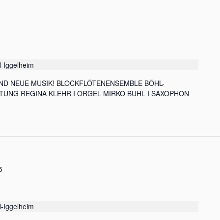
l-Iggelheim
 UND NEUE MUSIK! BLOCKFLÖTENENSEMBLE BÖHL-
ITUNG REGINA KLEHR I ORGEL MIRKO BUHL I SAXOPHON
5
l-Iggelheim