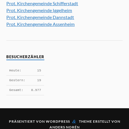
v
Prot. Kirchengemeinde Schifferstadt
i
Prot. Kirchengemeinde Iggelheim
g
Prot. Kirchengemeinde Dannstadt
a
Prot. Kirchengemeinde Assenheim
t
i
o
n
BESUCHERZÄHLER
Heute:
15
Gestern:
19
Gesamt:
8.977
&
PRÄSENTIERT VON
WORDPRESS
THEME ERSTELLT VON
ANDERS NORÉN