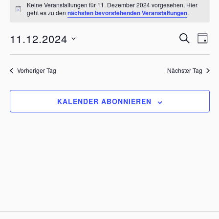
Keine Veranstaltungen für 11. Dezember 2024 vorgesehen. Hier
H
geht es zu den
nächsten bevorstehenden Veranstaltungen
.
i
n
V
V
11.12.2024
w
S
T
e
e
e
U
D
i
A
r
C
s
r
a
G
H
t
a
Vorheriger Tag
Nächster Tag
a
u
E
n
n
m
s
w
s
KALENDER ABONNIEREN
t
ä
t
h
a
a
l
l
e
l
t
n
t
u
.
u
n
n
g
g
A
n
e
s
n