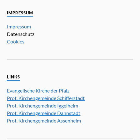
i
S
c
u
IMPRESSUM
h
c
t
Impressum
h
e
Datenschutz
e
n
Cookies
u
-
n
N
d
a
A
v
n
i
LINKS
g
s
Evangelische Kirche der Pfalz
a
i
Prot. Kirchengemeinde Schifferstadt
t
c
Prot. Kirchengemeinde Iggelheim
i
h
Prot. Kirchengemeinde Dannstadt
o
t
Prot. Kirchengemeinde Assenheim
n
e
n